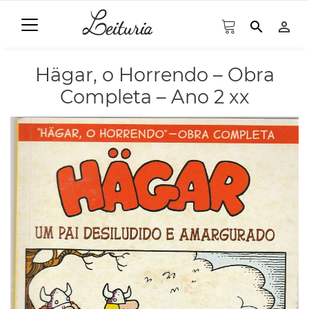
search
person_outline
Hägar, o Horrendo – Obra
Completa – Ano 2 xx