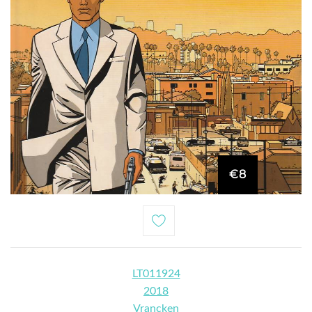
€8
LT011924
2018
Vrancken