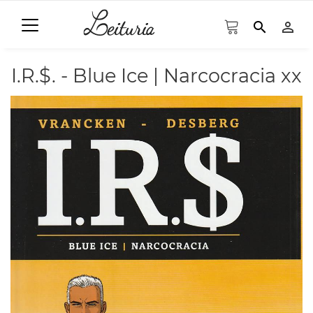
search
person_outline
I.R.$. - Blue Ice | Narcocracia xx