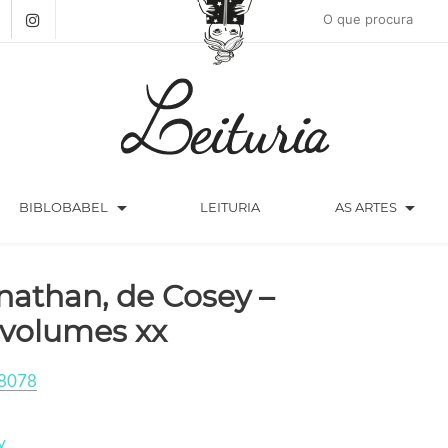
arrow_drop_down
arrow_drop_down
BIBLOBABEL
LEITURIA
AS ARTES
nathan, de Cosey –
 volumes xx
8078
y