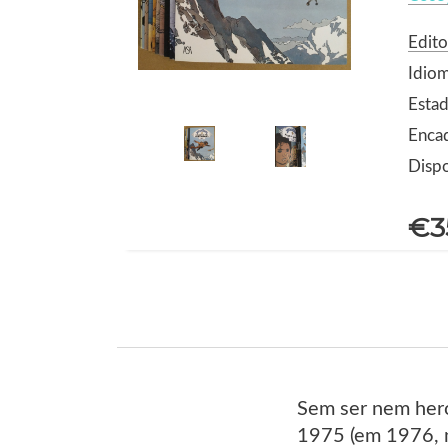
Edito
Idio
Estad
Enca
Dispo
€3
Sem ser nem heró
1975 (em 1976, n