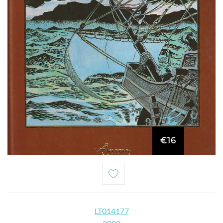
€16
LT014177