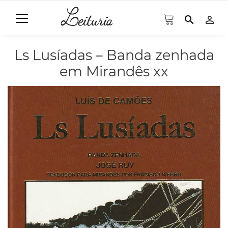
search
person_outline
Ls Lusíadas – Banda zenhada
em Mirandês xx