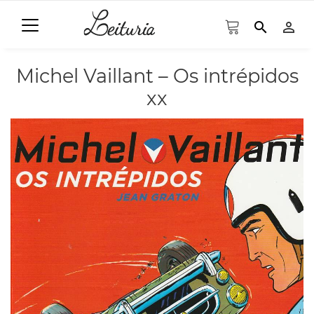
search
person_outline
Michel Vaillant – Os intrépidos
xx