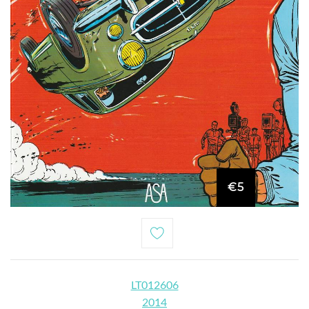
€5
LT012606
2014