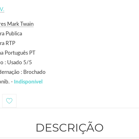
V.
res Mark Twain
ra Publica
ora RTP
ma Português PT
o : Usado 5/5
dernação : Brochado
nib. -
Indisponível
DESCRIÇÃO