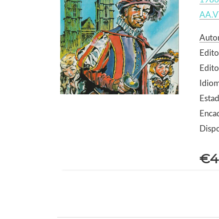
AA.V
Auto
Edito
Edit
Idio
Estad
Enca
Dispo
€4