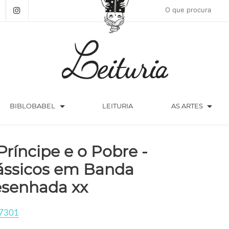
arrow_drop_down
arrow_drop_down
BIBLOBABEL
LEITURIA
AS ARTES
Príncipe e o Pobre -
ássicos em Banda
senhada xx
7301