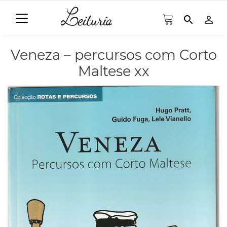
search
person_outline
Veneza – percursos com Corto
Maltese xx