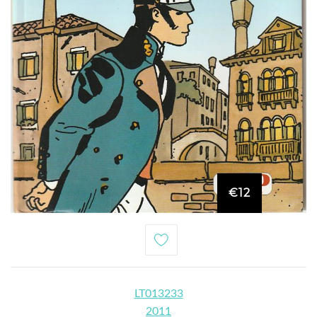
€12
LT013233
2011