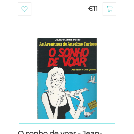
€11
O sonho de voar - Jean-