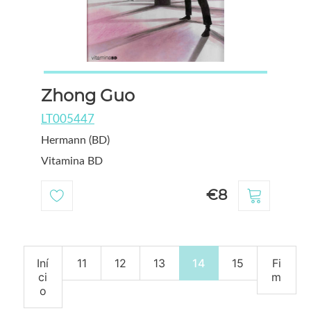
Zhong Guo
LT005447
Hermann (BD)
Vitamina BD
€8
Iní
11
12
13
14
15
Fi
ci
m
o