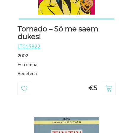
Tornado – Só me saem
dukes!
LT015822
2002
Estrompa
Bedeteca
€5