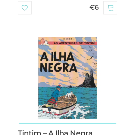
€6
Tintim – A Ilha Negra