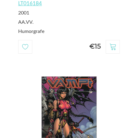
LT016184
2001
AA.VV.
Humorgrafe
€15