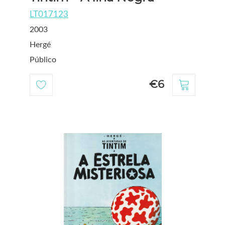
LT017123
2003
Hergé
Público
€6