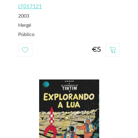
LT017121
2003
Hergé
Público
€5