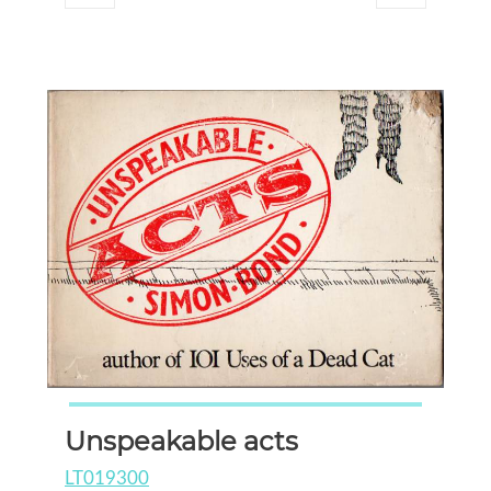
Unspeakable acts
LT019300