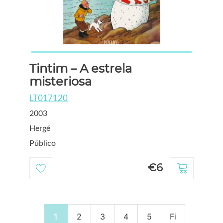
Tintim – A estrela
misteriosa
LT017120
2003
Hergé
Público
€6
1
2
3
4
5
Fi