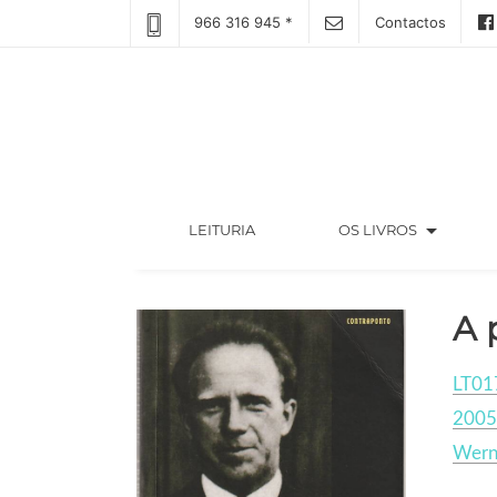
966 316 945 *
Contactos
arrow_drop_down
(CURRENT)
LEITURIA
OS LIVROS
A 
LT01
2005
Wern