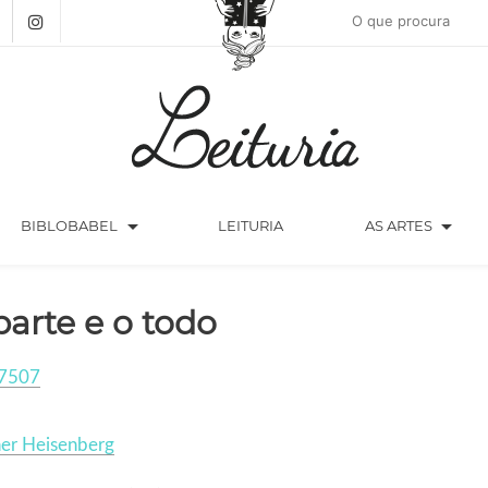
arrow_drop_down
arrow_drop_down
BIBLOBABEL
LEITURIA
AS ARTES
parte e o todo
7507
er Heisenberg