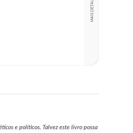
MAIS DETALHES
14,00 x 21,00 x
Nº Páginas
286
icos e políticos. Talvez este livro possa