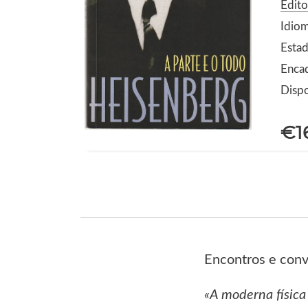
Edito
Idiom
Estad
Enca
Dispo
€1
Encontros e conver
«A moderna física 