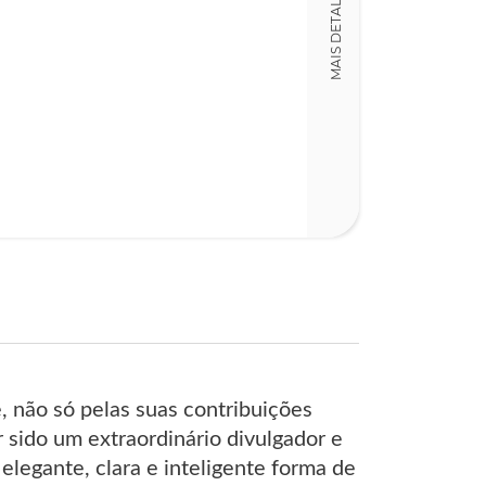
MAIS DETALHES
Detalhes físico
Dimensões
14,00 x 21,00 x
Nº Páginas
410
 não só pelas suas contribuições
r sido um extraordinário divulgador e
elegante, clara e inteligente forma de