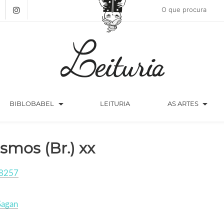
arrow_drop_down
arrow_drop_down
BIBLOBABEL
LEITURIA
AS ARTES
smos (Br.) xx
8257
Sagan