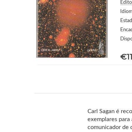
Edito
Idio
Estad
Enca
Dispo
€1
Carl Sagan é rec
exemplares para a
comunicador de ci