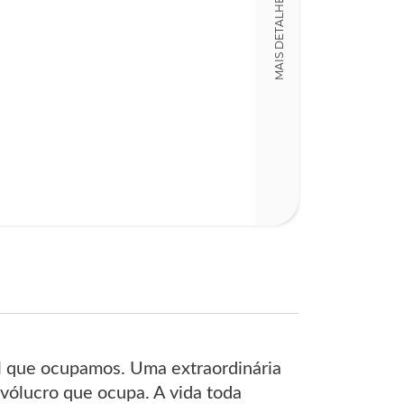
MAIS DETALHES
Detalhes físico
Dimensões
15,00 x 23,00 x
Nº Páginas
533
tal que ocupamos. Uma extraordinária
vólucro que ocupa. A vida toda