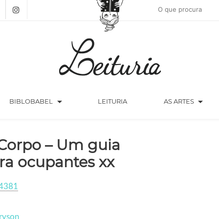
arrow_drop_down
arrow_drop_down
BIBLOBABEL
LEITURIA
AS ARTES
Corpo – Um guia
ra ocupantes xx
4381
Bryson