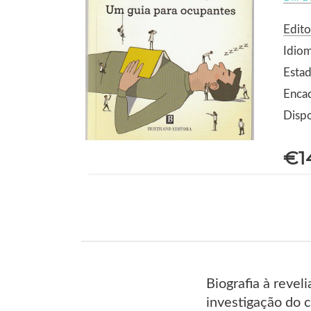
Edito
Idio
Estad
Enca
Dispo
€1
Biografia à revel
investigação do 