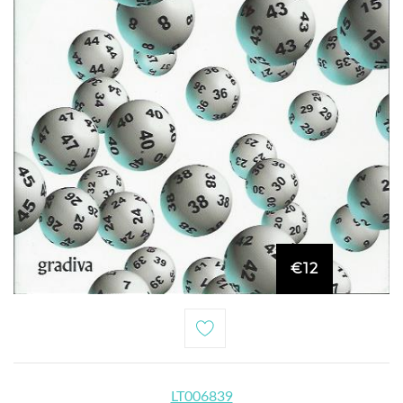
€12
LT006839