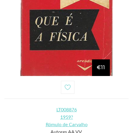
€11
LT008876
1959?
Rómulo de Carvalho
Autores AA.VV.