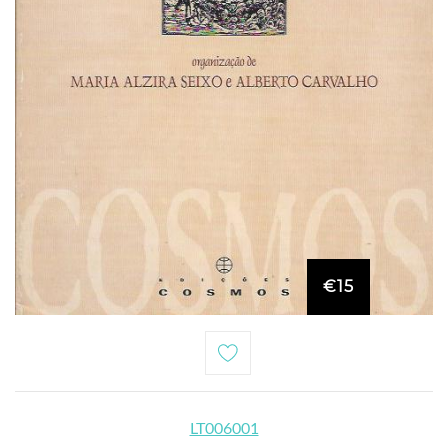
€15
LT006001