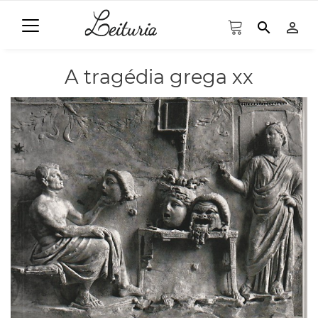
search
person_outline
A tragédia grega xx