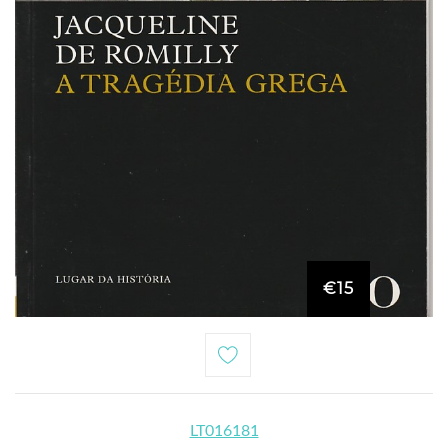
€15
LT016181