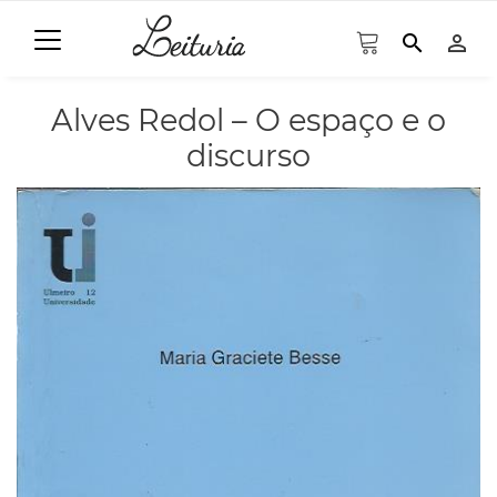
search
person_outline
Alves Redol – O espaço e o
discurso