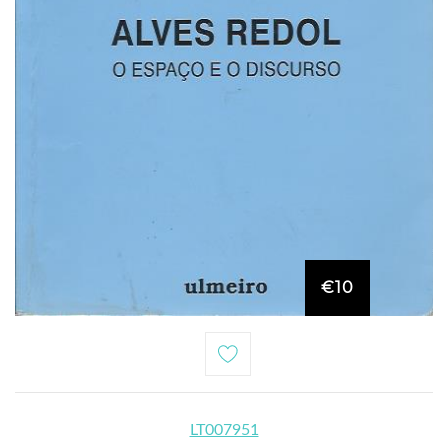
€10
LT007951