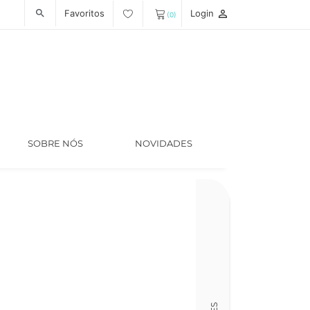
Favoritos
Login
person_outline
search
(0)
SOBRE NÓS
NOVIDADES
Ano
1960
Colecção
O Tempo e o 
Código
LT013943