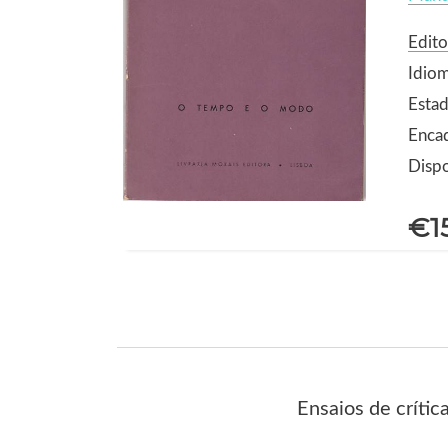
Edito
Idio
Estad
Enca
Dispo
€1
Ensaios de crítica