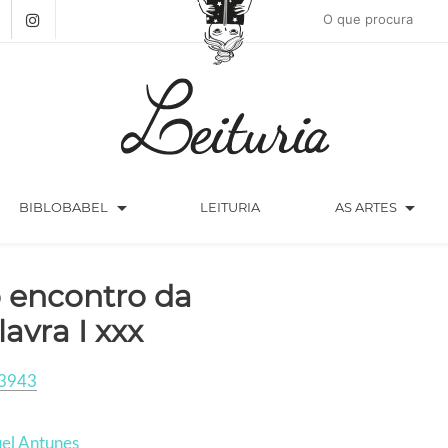
arrow_drop_down
arrow_drop_down
BIBLOBABEL
LEITURIA
AS ARTES
 encontro da
lavra I xxx
3943
el Antunes