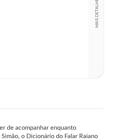
MAIS DETALHES
14,00 x 21,00 x
Nº Páginas
181
azer de acompanhar enquanto
Simão, o Dicionário do Falar Raiano