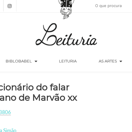
arrow_drop_down
arrow_drop_down
BIBLOBABEL
LEITURIA
AS ARTES
cionário do falar
iano de Marvão xx
3806
a Simão