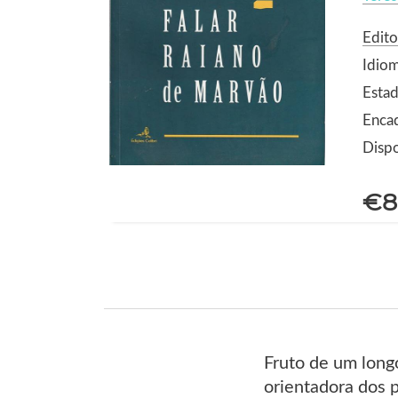
Edito
Idio
Estad
Enca
Dispo
€8
Fruto de um long
orientadora dos 