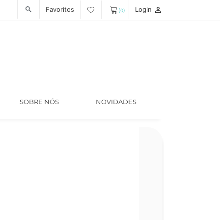
Favoritos
Login
person_outline
search
(0)
SOBRE NÓS
NOVIDADES
Código
LT005076