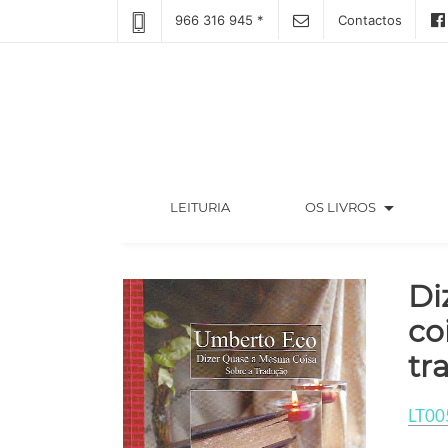
966 316 945 *
Contactos
arrow_drop_down
(CURRENT)
LEITURIA
OS LIVROS
Di
co
tr
LT00