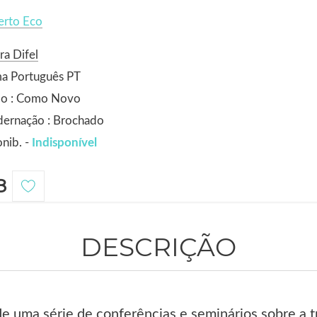
rto Eco
ra Difel
ma Português PT
do : Como Novo
dernação : Brochado
nib. -
Indisponível
8
DESCRIÇÃO
de uma série de conferências e seminários sobre a t