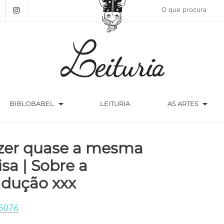
arrow_drop_down
arrow_drop_down
BIBLOBABEL
LEITURIA
AS ARTES
zer quase a mesma
isa | Sobre a
adução xxx
5076