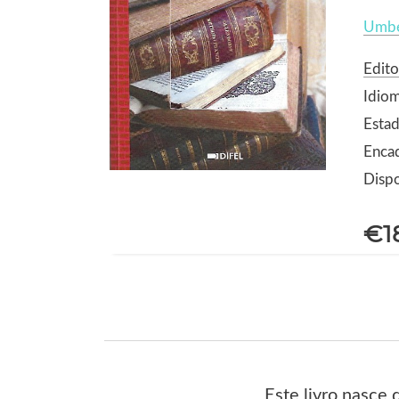
Umbe
Edito
Idio
Esta
Enca
Dispo
€1
Este livro nasce 