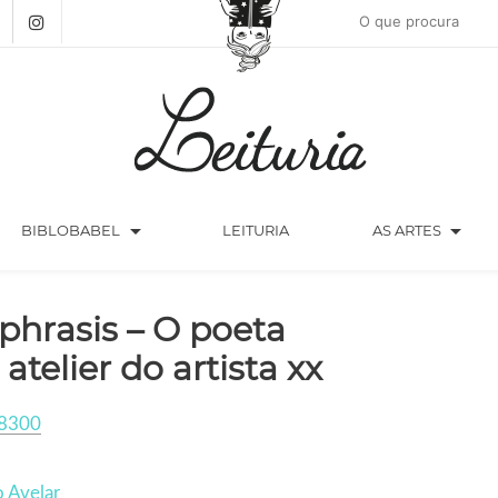
arrow_drop_down
arrow_drop_down
BIBLOBABEL
LEITURIA
AS ARTES
phrasis – O poeta
 atelier do artista xx
8300
 Avelar