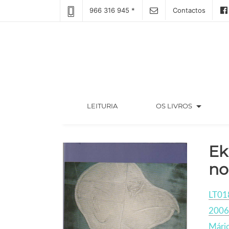
966 316 945 *
Contactos
arrow_drop_down
(CURRENT)
LEITURIA
OS LIVROS
Ek
no
LT01
2006
Mário