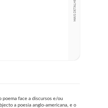
MAIS DETALHES
Detalhes físico
Dimensões
16,00 x 23,00 x
Nº Páginas
263
do poema face a discursos e/ou
bjecto a poesia anglo-americana, e o