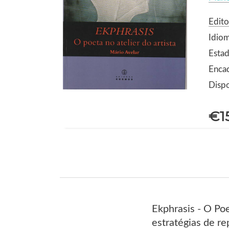
Edit
Idio
Estad
Enca
Dispo
€1
Ekphrasis - O Poe
estratégias de r