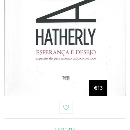
€13
LT010815