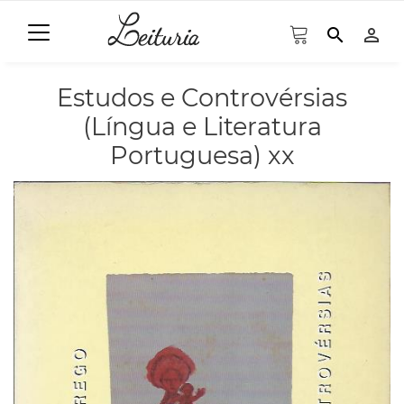
search
person_outline
Estudos e Controvérsias
(Língua e Literatura
Portuguesa) xx