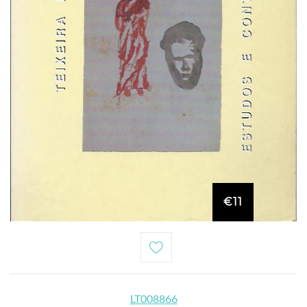
€11
LT008866