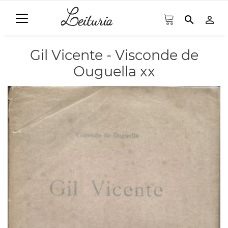
search
person_outline
Gil Vicente - Visconde de
Ouguella xx