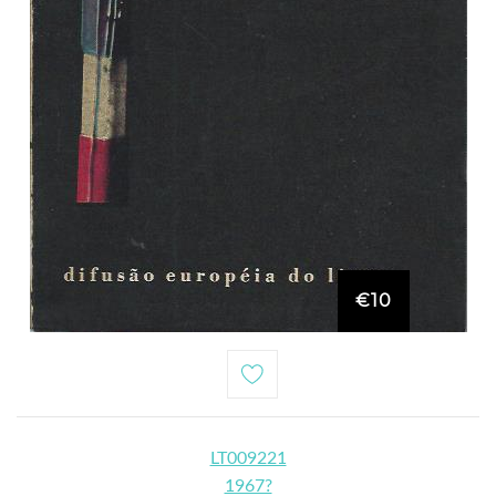
€10
LT009221
1967?