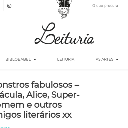
arrow_drop_down
arrow_drop_down
BIBLOBABEL
LEITURIA
AS ARTES
nstros fabulosos –
ácula, Alice, Super-
mem e outros
igos literários xx