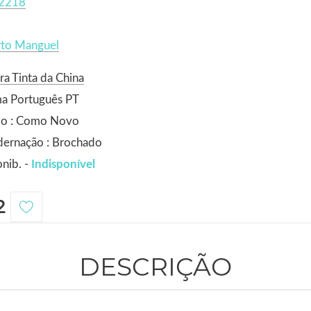
2218
rto Manguel
ra Tinta da China
ma Português PT
do : Como Novo
dernação : Brochado
nib. -
Indisponível
2
DESCRIÇÃO