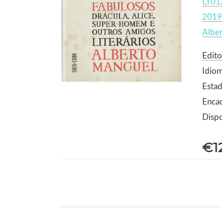
LT01
2019
Albe
Edito
Idio
Esta
Enca
Dispo
€1