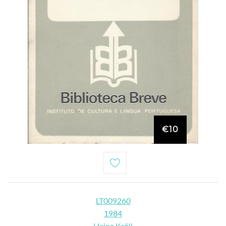
€10
LT009260
1984