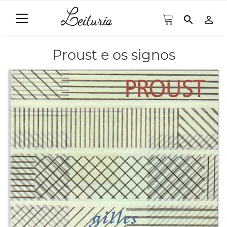
search
person_outline
Proust e os signos