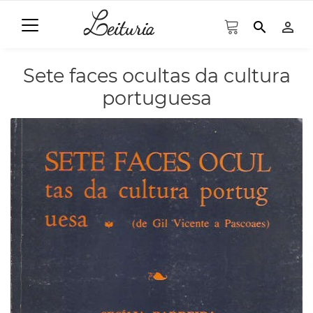
search
person_outline
Sete faces ocultas da cultura
portuguesa