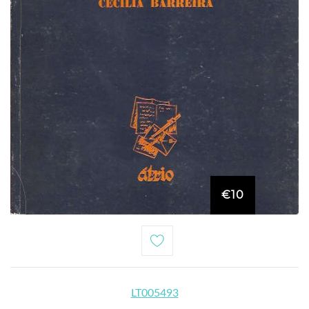
€10
LT005493