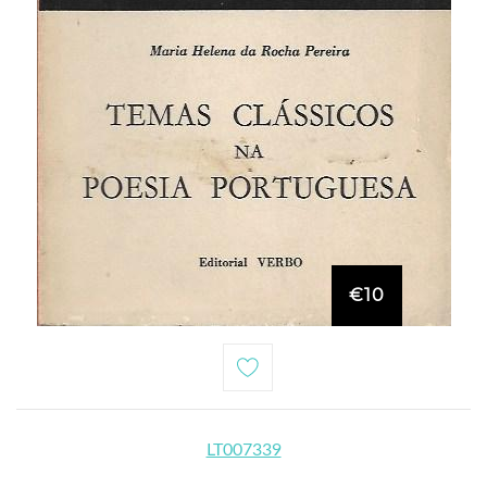
€10
LT007339