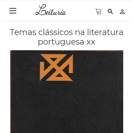
search
person_outline
Temas clássicos na literatura
portuguesa xx