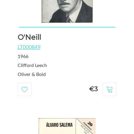
O'Neill
LT000849
1966
Clifford Leech
Oliver & Boid
€3