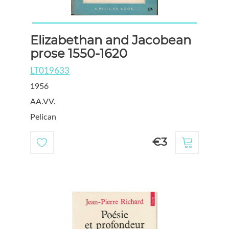
Elizabethan and Jacobean
prose 1550-1620
LT019633
1956
AA.VV.
Pelican
€3