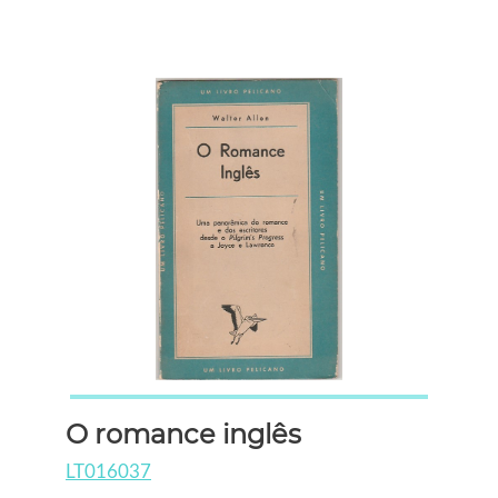
O romance inglês
LT016037