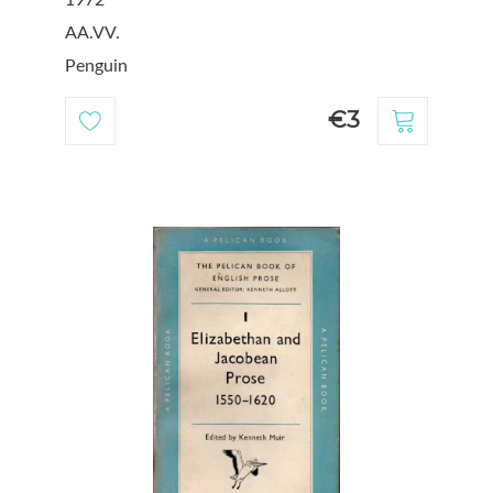
AA.VV.
Penguin
€3