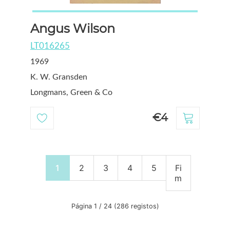
Angus Wilson
LT016265
1969
K. W. Gransden
Longmans, Green & Co
€4
1
2
3
4
5
Fi
m
Página 1 / 24 (286 registos)