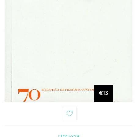
€13
LT015329