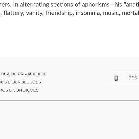
hers. In alternating sections of aphorisms—his "ana
, flattery, vanity, friendship, insomnia, music, mortal
ÍTICA DE PRIVACIDADE
966 
IOS E DEVOLUÇÕES
MOS E CONDIÇÕES