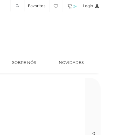
Favoritos
Login
person_outline
search
(0)
SOBRE NÓS
NOVIDADES
Código
LT006911