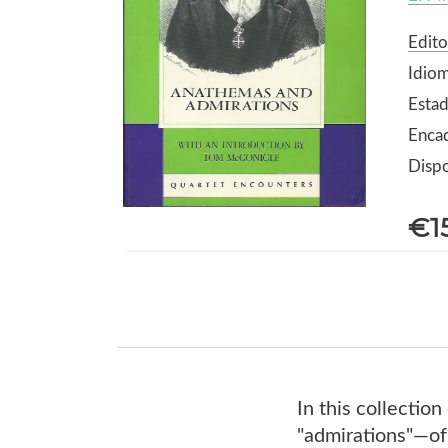
Edito
Idiom
Estad
Enca
Dispo
€1
In this collectio
"admirations"—of 