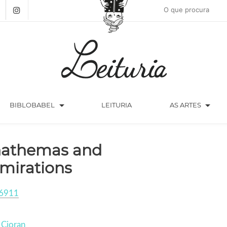
arrow_drop_down
arrow_drop_down
BIBLOBABEL
LEITURIA
AS ARTES
athemas and
mirations
6911
 Cioran