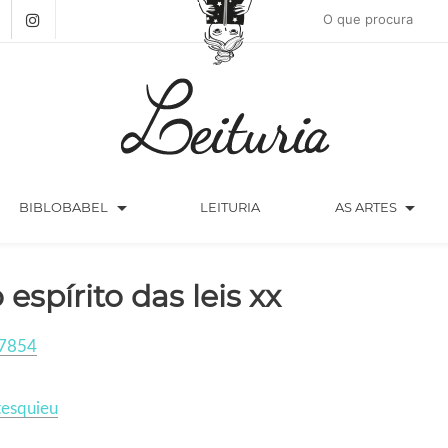
arrow_drop_down
arrow_drop_down
BIBLOBABEL
LEITURIA
AS ARTES
 espírito das leis xx
7854
esquieu