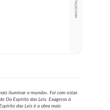
MAIS DETALHES
LT017854
ISBN
978972441564
Detalhes físico
Dimensões
13,00 x 21,00 x
Nº Páginas
899
 mais iluminar o mundo». Foi com estas
 Do Espírito das Leis. Exageros à
spírito das Leis é a obra mais