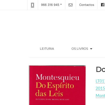
966 316 945 *
Contactos
arrow_drop_down
(CURRENT)
LEITURIA
OS LIVROS
Do
LT01
2015
Mont