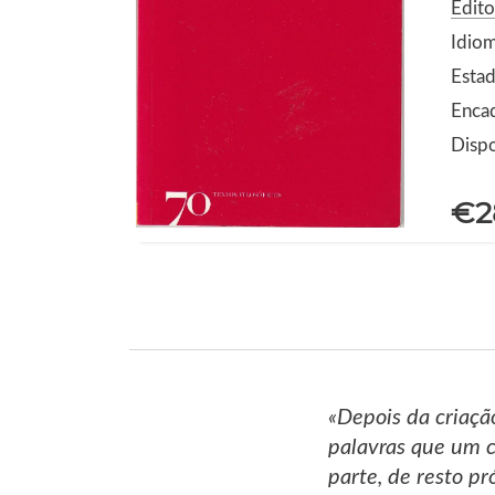
Edito
Idio
Estad
Enca
Dispo
€2
«Depois da criaçã
palavras que um c
parte, de resto pr