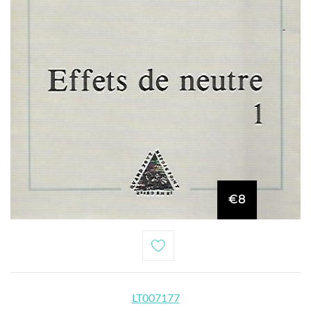
€8
LT007177