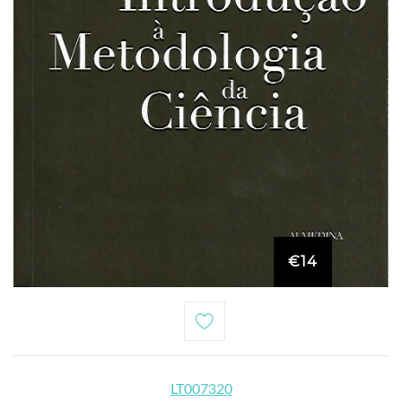
€14
LT007320