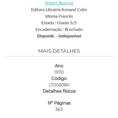
Robert Blanché
Editora Librairie Armand Colin
Idioma Francês
Estado : Usado 5/5
Encadernação : Brochado
Disponib. -
Indisponível
MAIS DETALHES
Ano
1970
Código
LT008380
Detalhes físicos
Nº Páginas
363