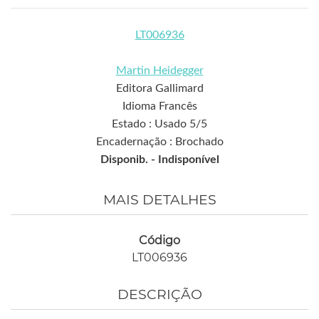
LT006936
Martin Heidegger
Editora Gallimard
Idioma Francês
Estado : Usado 5/5
Encadernação : Brochado
Disponib. -
Indisponível
MAIS DETALHES
Código
LT006936
DESCRIÇÃO