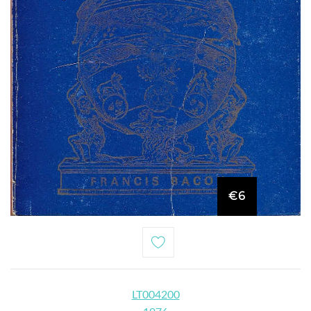
€6
LT004200