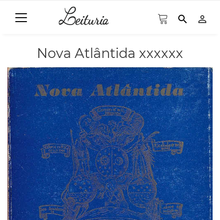
search
person_outline
Nova Atlântida xxxxxx