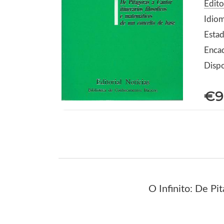
Edito
Idio
Estad
Enca
Dispo
€9
O Infinito: De Pi