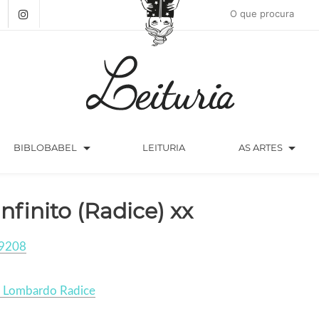
arrow_drop_down
arrow_drop_down
BIBLOBABEL
LEITURIA
AS ARTES
infinito (Radice) xx
9208
o Lombardo Radice