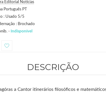
ra Editorial Notícias
ma Português PT
o : Usado 5/5
dernação : Brochado
nib. -
Indisponível
DESCRIÇÃO
tagóras a Cantor itinerários filosóficos e matemátic