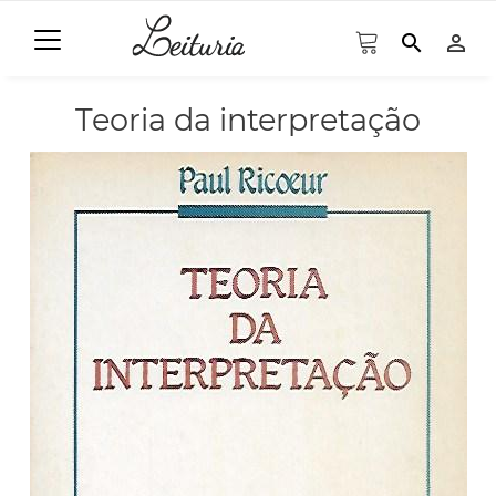
search
person_outline
Teoria da interpretação