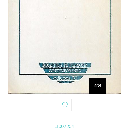
€8
LT007204