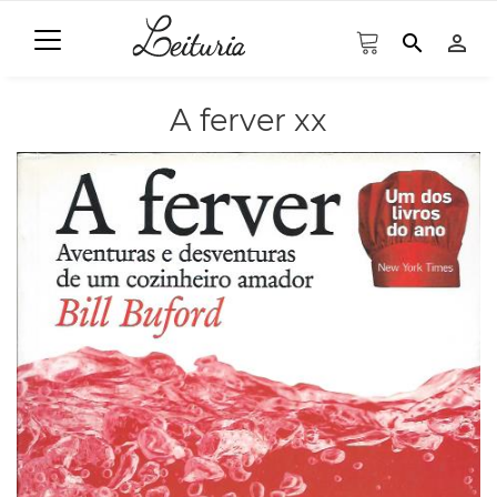
search
person_outline
A ferver xx