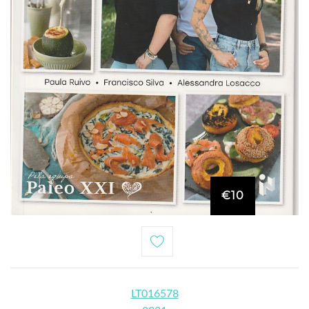
€10
LT016578