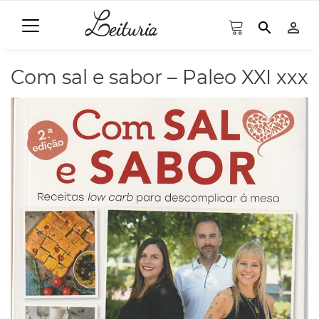
search
person_outline
Com sal e sabor – Paleo XXI xxx