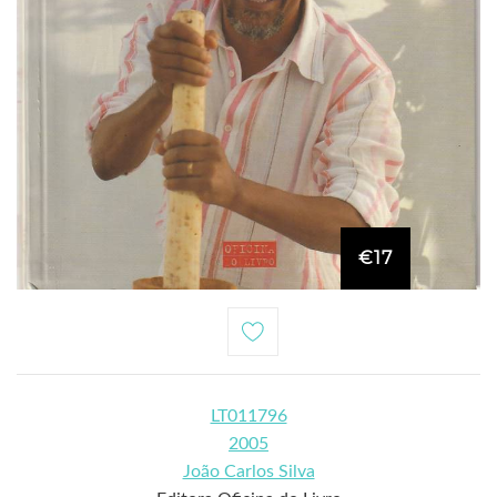
€17
LT011796
2005
João Carlos Silva