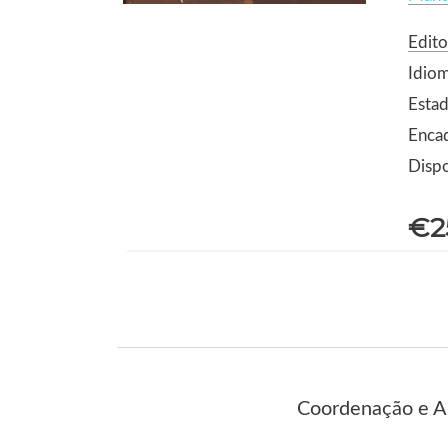
Edito
Idio
Estad
Encad
Dispo
€2
Coordenação e Au