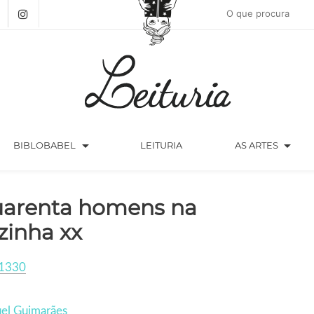
arrow_drop_down
arrow_drop_down
BIBLOBABEL
LEITURIA
AS ARTES
arenta homens na
zinha xx
1330
el Guimarães