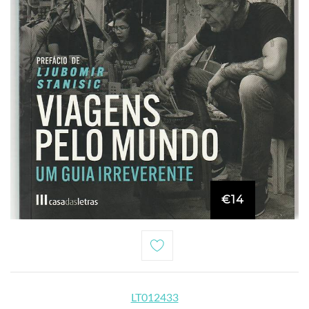
€14
LT012433