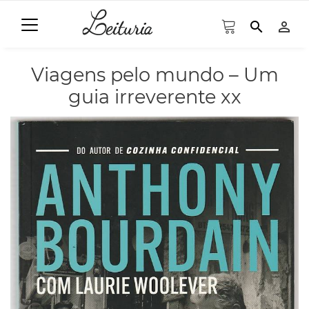
search
person_outline
Viagens pelo mundo – Um
guia irreverente xx