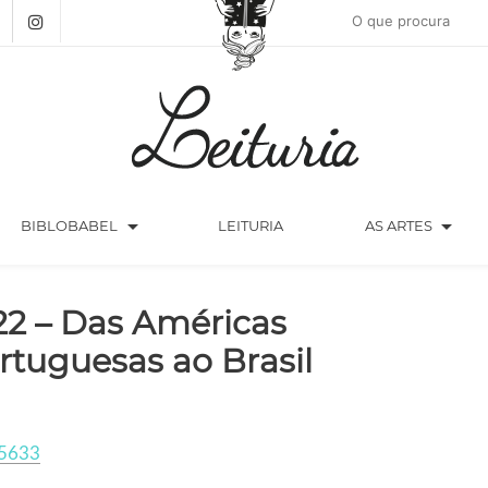
arrow_drop_down
arrow_drop_down
BIBLOBABEL
LEITURIA
AS ARTES
22 – Das Américas
rtuguesas ao Brasil
5633