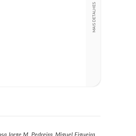
MAIS DETALHES
15,00 x 23,00 x
Nº Páginas
355
tosa,Jorge M. Pedreira, Miguel Figueira