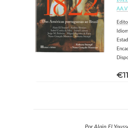
AA.V
Edito
Idio
Estad
Enca
Dispo
€1
Por Alain El Youss