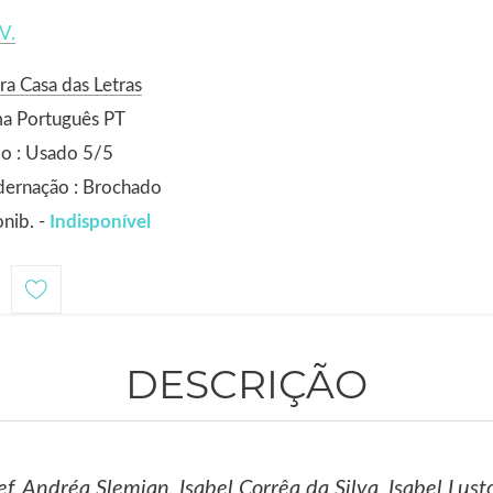
V.
ra Casa das Letras
ma Português PT
o : Usado 5/5
dernação : Brochado
nib. -
Indisponível
1
DESCRIÇÃO
ef, Andréa Slemian, Isabel Corrêa da Silva, Isabel Lus