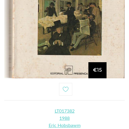
€15
LT017382
1988
Eric Hobsbawm