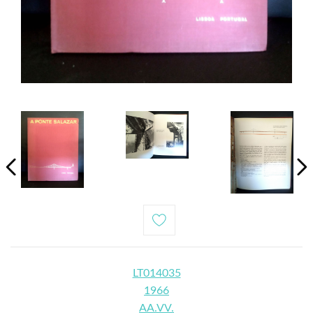
LT014035
1966
AA.VV.