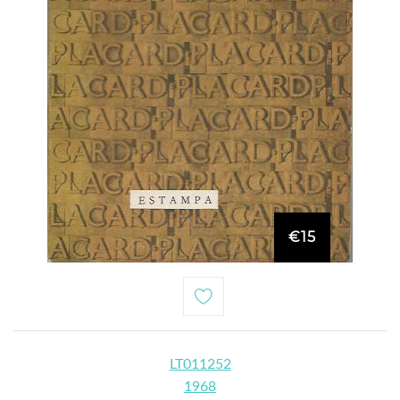
€15
LT011252
1968